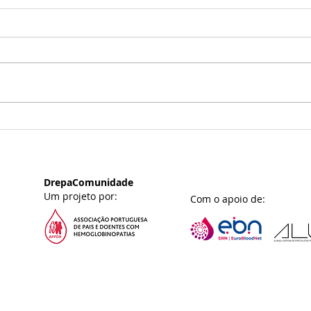
DrepaEncontro Online |
Dre
De Mães para Mães 🌷
Os d
com
DrepaComunidade
Um projeto por:
Com o apoio de: