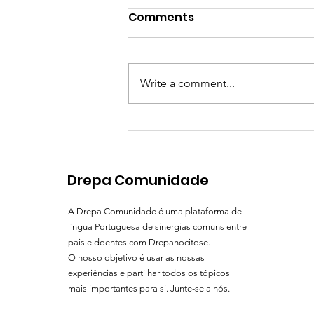
De Mães para Mães: um
Comments
encontro cheio de força,
amor e esperança
No passado dia 4 de maio de
2025, assinalámos o Dia da Mãe
Write a comment...
de uma forma especial, com um
encontro online dedicado a
todas as mães de...
Drepa Comunidade
A Drepa Comunidade é uma plataforma de
língua Portuguesa de sinergias comuns entre
pais e doentes com Drepanocitose.
O nosso objetivo é usar as nossas
experiências e partilhar todos os tópicos
mais importantes para si. Junte-se a nós.