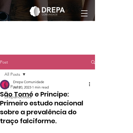
Post
All Posts
Drepa Comunidade
All Posts
Jul 20, 2023
1 min read
São Tomé e Principe:
Drepanocitose
Primeiro estudo nacional
sobre a prevalência do
traço falciforme.