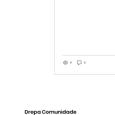
encontro online dedicado
a todas as mães de...
9
0
Drepa Comunidade