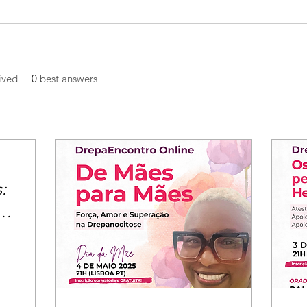
ived
0
best answers
: