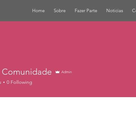
Home
Sobre
Fazer Parte
Noticias
C
 Comunidade
Admin
s
0
Following