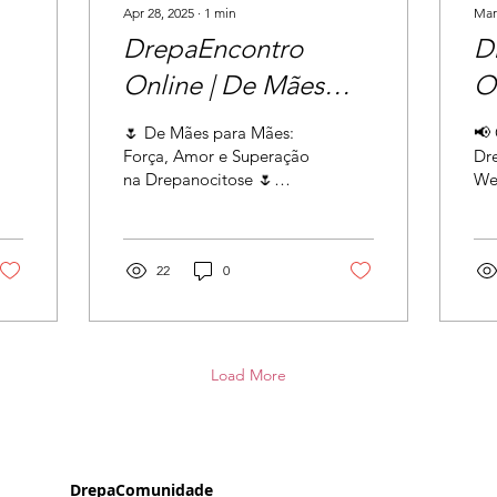
Apr 28, 2025
∙
1
min
Mar
DrepaEncontro
D
Online | De Mães
On
para Mães 🌷
d
🌷 De Mães para Mães:
📢 
H
Força, Amor e Superação
Dr
na Drepanocitose 🌷
Web
Neste Dia da Mãe,
da
convidamos todas as
He
mães de crianças com...
gar
22
0
com
Load More
DrepaComunidade