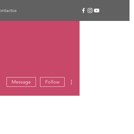
ontactos
More actions
Message
Follow