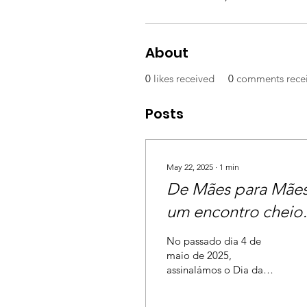
About
0
likes received
0
comments rece
Posts
May 22, 2025
∙
1
min
De Mães para Mães
um encontro cheio
de força, amor e
No passado dia 4 de
esperança
maio de 2025,
assinalámos o Dia da
Mãe de uma forma
especial, com um