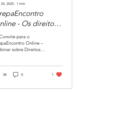
 24, 2025
∙
1
min
repaEncontro
line - Os direitos
as pessoas com
Convite para o
emoglobinopatias
epaEncontro Online –
inar sobre Direitos
s Pessoas com
moglobinopatias Para
antir que as pessoas
...
38
0
1