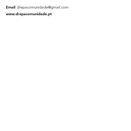
Email
:
drepacomunidade@gmail.com
www.drepacomunidade.pt
DrepaComunidade
Um projeto por:
Com o apoio de:
Subscrever Newsletter
© 2023 por DrepaComunidade |
Termos de uso | Política de Privacidade