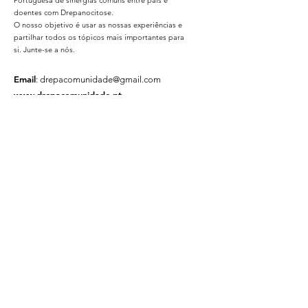
Portuguesa de sinergias comuns entre pais e
doentes com Drepanocitose.
O nosso objetivo é usar as nossas experiências e
partilhar todos os tópicos mais importantes para
si. Junte-se a nós.
Email
:
drepacomunidade@gmail.com
www.drepacomunidade.pt
DrepaComunidade
Um projeto por:
Com o apoio de:
Subscrever Newsletter