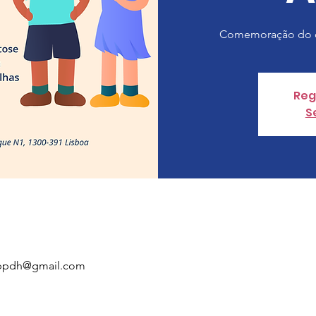
Comemoração do di
Reg
S
.appdh@gmail.com