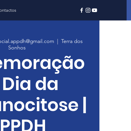
ontactos
social.appdh@gmail.com
  |  
Terra dos
Sonhos
moração
 Dia da
nocitose |
PPDH