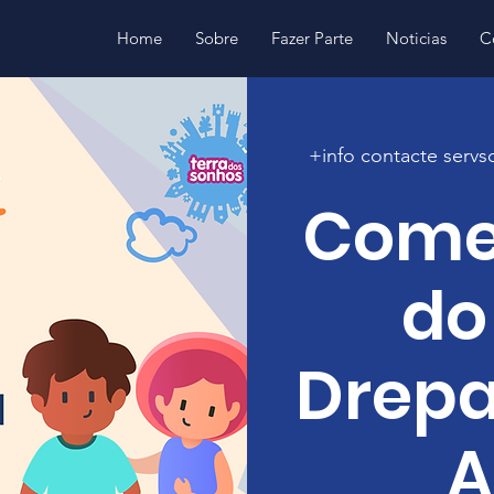
Home
Sobre
Fazer Parte
Noticias
C
+info contacte serv
Come
do
Drepa
A