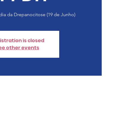
a da Drepanocitose (19 de Junho)
istration is closed
ee other events