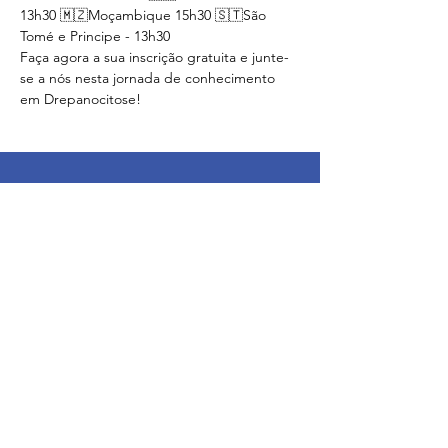
13h30 🇲🇿Moçambique 15h30 🇸🇹São 
Tomé e Principe - 13h30
Faça agora a sua inscrição gratuita e junte-
se a nós nesta jornada de conhecimento 
em Drepanocitose!
Drepa Comunidade
A Drepa Comunidade é uma plataforma de língua
Portuguesa de sinergias comuns entre pais e
doentes com Drepanocitose.
O nosso objetivo é usar as nossas experiências e
partilhar todos os tópicos mais importantes para
si. Junte-se a nós.
Email
:
drepacomunidade@gmail.com
www.drepacomunidade.pt
DrepaComunidade