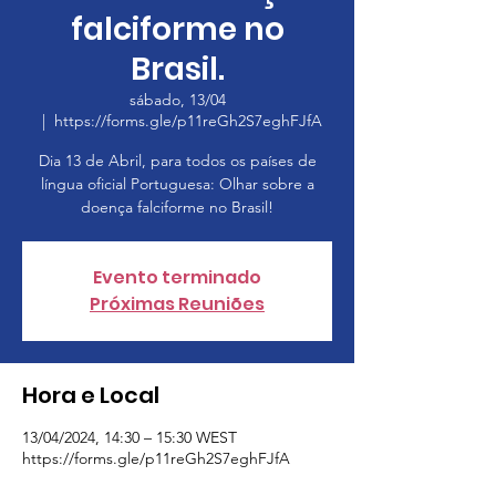
falciforme no
Brasil.
sábado, 13/04
  |  
https://forms.gle/p11reGh2S7eghFJfA
Dia 13 de Abril, para todos os países de
língua oficial Portuguesa: Olhar sobre a
doença falciforme no Brasil!
Evento terminado
Próximas Reuniões
Hora e Local
13/04/2024, 14:30 – 15:30 WEST
https://forms.gle/p11reGh2S7eghFJfA