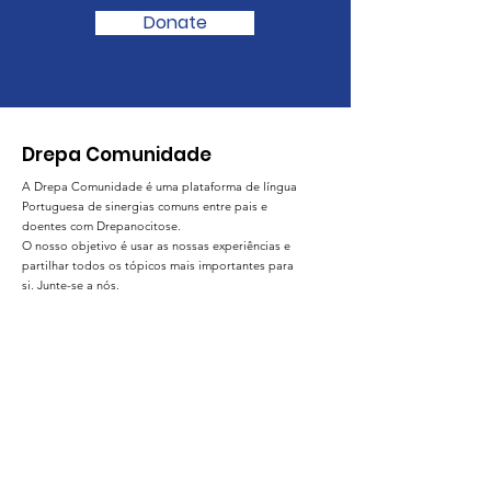
Donate
Drepa Comunidade
A Drepa Comunidade é uma plataforma de língua
Portuguesa de sinergias comuns entre pais e
doentes com Drepanocitose.
O nosso objetivo é usar as nossas experiências e
partilhar todos os tópicos mais importantes para
si. Junte-se a nós.
Email
:
drepacomunidade@gmail.com
www.drepacomunidade.pt
DrepaComunidade
Um projeto por: