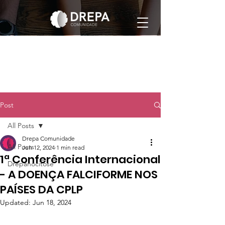
Post
All Posts
Drepa Comunidade
All Posts
Jun 12, 2024
1 min read
1ª Conferência Internacional
Drepanocitose
- A DOENÇA FALCIFORME NOS
PAÍSES DA CPLP
Updated:
Jun 18, 2024