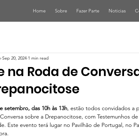
Home
Sobre
Fazer Parte
Noticias
C
e
Sep 20, 2024
1 min read
pe na Roda de Convers
repanocitose
e setembro, das 10h às 13h
, estão todos convidados a p
 Conversa sobre a Drepanocitose, com Testemunhos de
de. Este evento terá lugar no Pavilhão de Portugal, no P
ra.