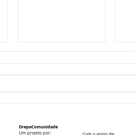
DrepaEncontro Online |
Dre
De Mães para Mães 🌷
Os d
com
DrepaComunidade
Um projeto por:
Com o apoio de: