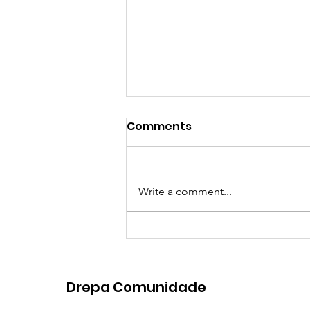
De Mães para Mães: um
Comments
encontro cheio de força,
amor e esperança
No passado dia 4 de maio de
2025, assinalámos o Dia da Mãe
Write a comment...
de uma forma especial, com um
encontro online dedicado a
todas as mães de...
Drepa Comunidade