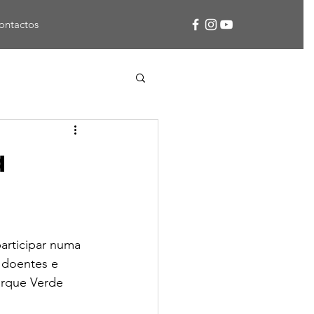
ontactos
a
articipar numa 
 doentes e 
arque Verde 