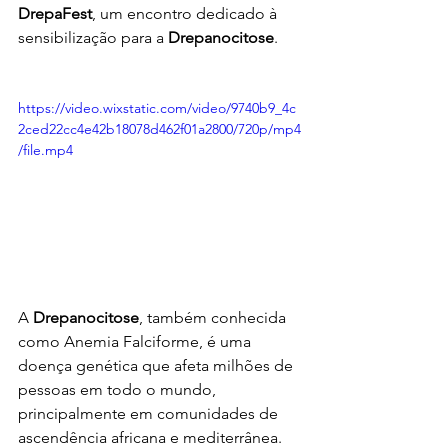
DrepaFest
, um encontro dedicado à 
sensibilização para a 
Drepanocitose
.
https://video.wixstatic.com/video/9740b9_4c
2ced22cc4e42b18078d462f01a2800/720p/mp4
/file.mp4
A 
Drepanocitose
, também conhecida 
como Anemia Falciforme, é uma 
doença genética que afeta milhões de 
pessoas em todo o mundo, 
principalmente em comunidades de 
ascendência africana e mediterrânea. 