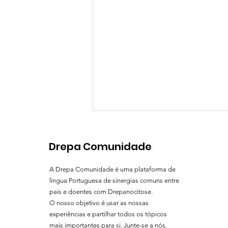
De Mães para Mães: um
encontro cheio de força,
Drepa Comunidade
amor e esperança
No passado dia 4 de maio de
A Drepa Comunidade é uma plataforma de
2025, assinalámos o Dia da Mãe
língua Portuguesa de sinergias comuns entre
de uma forma especial, com um
pais e doentes com Drepanocitose.
encontro online dedicado a
O nosso objetivo é usar as nossas
todas as mães de...
experiências e partilhar todos os tópicos
mais importantes para si. Junte-se a nós.