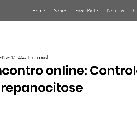
Home
Sobre
Fazer Parte
Noticias
C
e
Nov 17, 2023
1 min read
contro online: Contro
drepanocitose