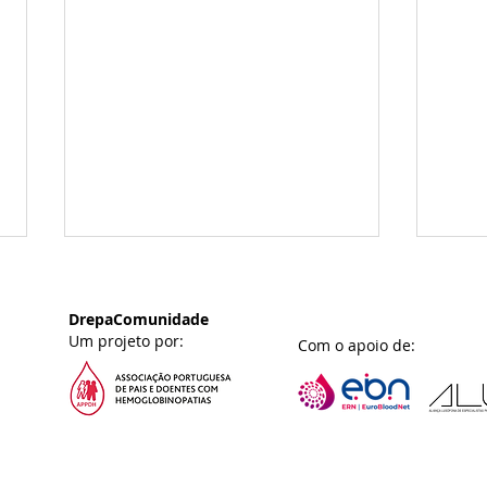
DrepaComunidade
Um projeto por:
Com o apoio de:
DrepaEncontro Online |
Dre
De Mães para Mães 🌷
Os d