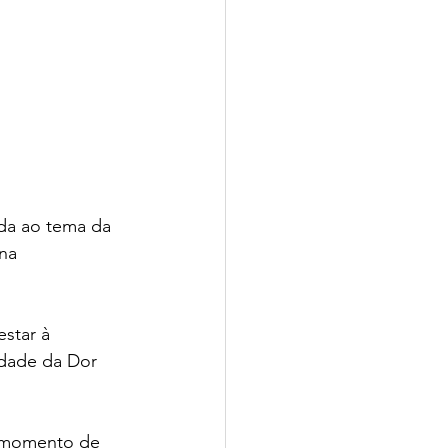
da ao tema da 
na 
star à 
idade da Dor 
m momento de 